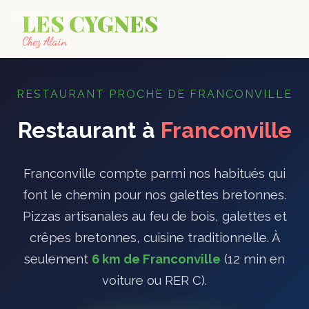
LES CYGNES
Accueil
›
Restaurants
›
Franconville
Chez Alain
RESTAURANT PROCHE DE FRANCONVILLE
Restaurant à
Franconville
Franconville compte parmi nos habitués qui
font le chemin pour nos galettes bretonnes.
Pizzas artisanales au feu de bois, galettes et
crêpes bretonnes, cuisine traditionnelle. À
seulement
6 km de Franconville
(12 min en
voiture ou RER C).